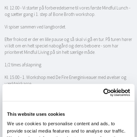
Kl. 12.00 - Vi starter på forberedelserne til vores første Mindful Lunch -
og sætter gang i 1. step af Bone Broth workshop.
Vi spiser sammen ved langbordet.
Efter frokost er der en lille pause og så skal vi gå en tur. På turen hører
vi lidt om en helt speciel nabogård og dens beboere - som har
prioriteret Mindful Living på sin helt særlige måde.
1/2 times afslapning
Kl. 15.00 - 1. Workshop med De Fire Energiniveauer med øvelser og
værktøjskasse.
Kl. 16.30 - Begynder vi med introduktion til middagen, som består af
en 3-retters menu og serveres med et glas vin/øl og vand. Vi anvender
primært økologiske råvarer.
This website uses cookies
Vi er også klar til næste step i vores Bone Broth workshop, og du vil
We use cookies to personalise content and ads, to
få endnu nogle redskaber til Mindful Madlavning og igen bliver det en
provide social media features and to analyse our traffic.
udsøgt fornøjelse at spise maden Mindful efterfølgende.