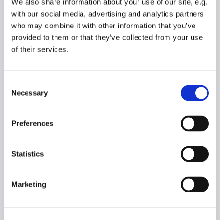
We also share information about your use of our site, e.g.
with our social media, advertising and analytics partners
who may combine it with other information that you’ve
Dag 2 - Søndag
provided to them or that they’ve collected from your use
of their services.
Kl. 7.00 - morgenmeditation og derefter står der et veldækket
morgenbord klar til os.
Consent
Kl. 9.00 - 2. Workshop med de 4 energiniveauer med øvelser og
Necessary
Selection
værkstøjskasse.
Kl. 12.00 - Workshop Bone Broth'en skal færdiggøres og vi laver og
Preferences
spiser frokost sammen.
Kl. 14.00 - Afrunding
Statistics
Kl. 15.00 - Vi tager afsked
Marketing
Se priser og hvad der er indkluderet her